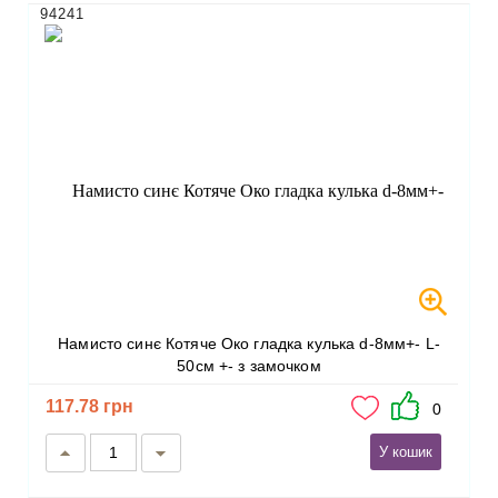
94241
Намисто синє Котяче Око гладка кулька d-8мм+- L-
50см +- з замочком
117.78 грн
0
У кошик