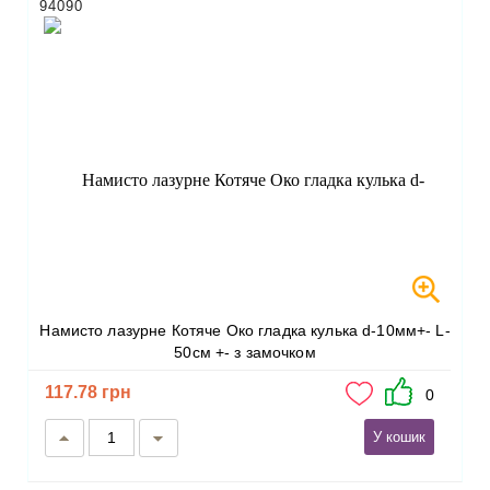
94090
Намисто лазурне Котяче Око гладка кулька d-10мм+- L-
50см +- з замочком
117.78 грн
0
У кошик