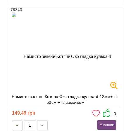
76343
Намисто зелене Котяче Око гладка кулька d-12мм+- L-
50см +- з замочком
149.49 грн
0
У кошик