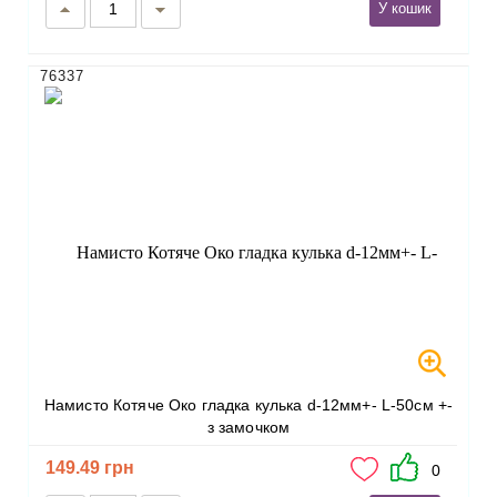
У кошик
76337
Намисто Котяче Око гладка кулька d-12мм+- L-50см +-
з замочком
149.49 грн
0