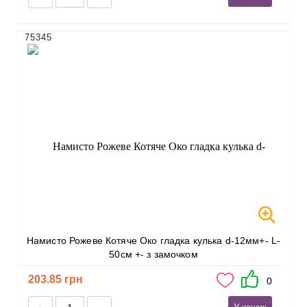
75345
Намисто Рожеве Котяче Око гладка кулька d-12мм+- L-
50см +- з замочком
203.85 грн
0