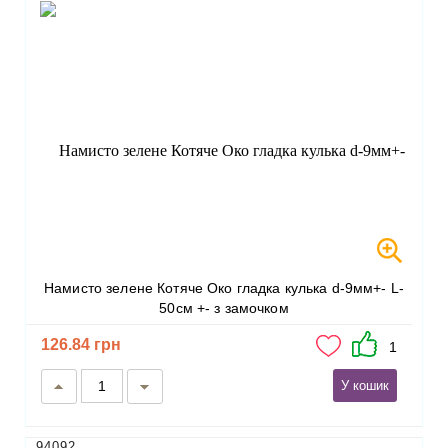
Намисто зелене Котяче Око гладка кулька d-9мм+- L-
50см +- з замочком
126.84 грн
1
У кошик
94092