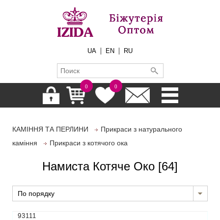
|
|
UA
EN
RU
0
0
КАМІННЯ ТА ПЕРЛИНИ
Прикраси з натурального
каміння
Прикраси з котячого ока
Намиста Котяче Око
[64]
По порядку
93111