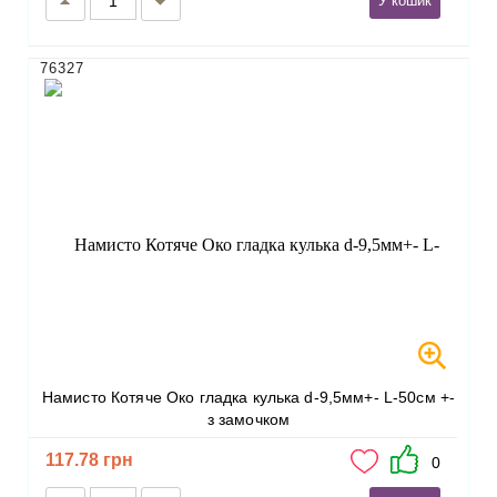
У кошик
76327
Намисто Котяче Око гладка кулька d-9,5мм+- L-50см +-
з замочком
117.78 грн
0