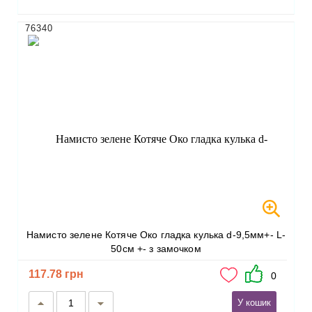
76340
Намисто зелене Котяче Око гладка кулька d-9,5мм+- L-
50см +- з замочком
117.78 грн
0
У кошик