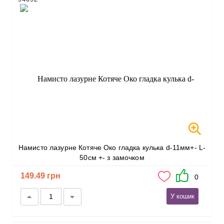
Намисто лазурне Котяче Око гладка кулька d-11мм+- L-
50см +- з замочком
149.49 грн
0
У кошик