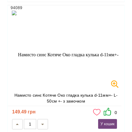
94089
Намисто синє Котяче Око гладка кулька d-11мм+- L-
50см +- з замочком
149.49 грн
0
У кошик