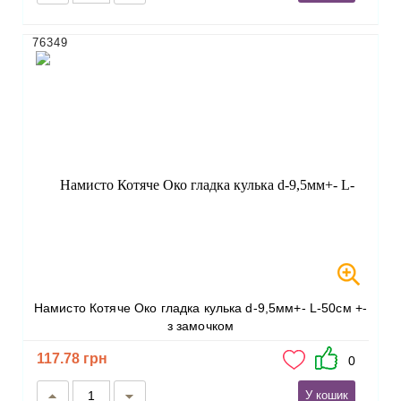
76349
Намисто Котяче Око гладка кулька d-9,5мм+- L-50см +-
з замочком
117.78 грн
0
У кошик