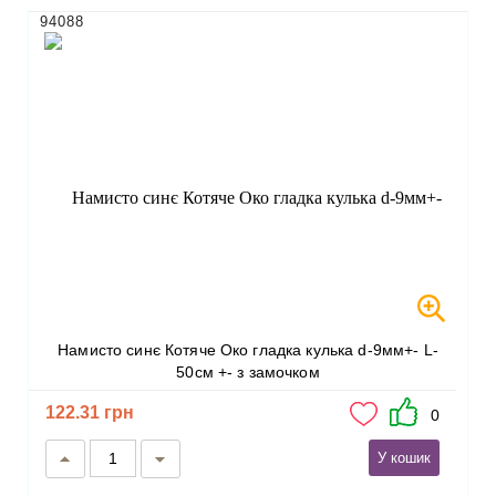
94088
Намисто синє Котяче Око гладка кулька d-9мм+- L-
50см +- з замочком
122.31 грн
0
У кошик