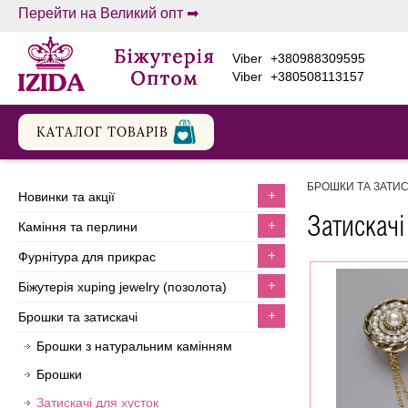
Перейти на Великий опт ➡
viber
+380988309595
viber
+380508113157
КАТАЛОГ ТОВАРIВ
БРОШКИ ТА ЗАТИС
+
новинки та акції
Затискачі
+
каміння та перлини
+
фурнітура для прикрас
+
біжутерія xuping jewelry (позолота)
+
брошки та затискачі
Брошки з натуральним камінням
Брошки
Затискачі для хусток