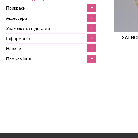
+
прикраси
+
аксесуари
+
упаковка та підставки
ЗАТИСКАЧІ ДЛЯ ШАРФІВ ТА
+
інформація
+
новини
+
про каміння