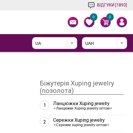
ВІДГУКИ [1893]
0
0
UA
UAH
Біжутерія Xuping jewelry
(позолота)
Ланцюжки Xuping jewelry
1
✧Ланцюжки Xuping jewelry оптом✧
Сережки Xuping jewelry
2
✧Сережки xuping jewelry оптом✧