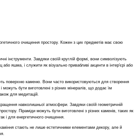
ергетичного очищення простору. Кожен з цих предметів має свою
чні інструменти. Завдяки своїй круглій формі, вони символізують
рц або яшма, і служити як візуально привабливі акценти в інтер'єрі або
ають поверхню каменю. Вони часто використовуються для створення
 можуть бути виготовлені з різних мінералів, що додає їм
також для медитацій.
покращення навколишньої атмосфери. Завдяки своїй геометричній
остору. Піраміди можуть бути виготовлені з різних каменів, таких як
так і для енергетичного очищення.
 каміння стають не лише естетичними елементами декору, але й
чя.