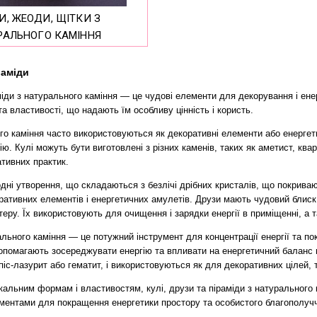
РАЛЬНОГО КАМІННЯ
іраміди
міди з натурального каміння — це чудові елементи для декорування і ен
а властивості, що надають їм особливу цінність і користь.
о каміння часто використовуються як декоративні елементи або енергети
нію. Кулі можуть бути виготовлені з різних каменів, таких як аметист, ква
тивних практик.
ні утворення, що складаються з безлічі дрібних кристалів, що покрив
ативних елементів і енергетичних амулетів. Друзи мають чудовий блиск і
теру. Їх використовують для очищення і зарядки енергії в приміщенні, а 
льного каміння — це потужний інструмент для концентрації енергії та 
опомагають зосереджувати енергію та впливати на енергетичний баланс пр
піс-лазурит або гематит, і використовуються як для декоративних цілей, 
кальним формам і властивостям, кулі, друзи та піраміди з натурального
ментами для покращення енергетики простору та особистого благополуч