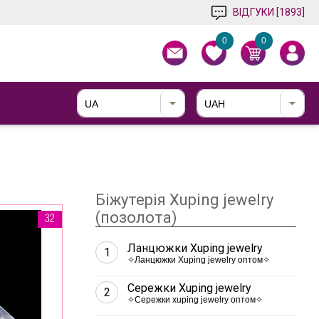
ВІДГУКИ [1893]
0
0
UA
UAH
Біжутерія Xuping jewelry
(позолота)
32
Ланцюжки Xuping jewelry
1
✧Ланцюжки Xuping jewelry оптом✧
Сережки Xuping jewelry
2
✧Сережки xuping jewelry оптом✧