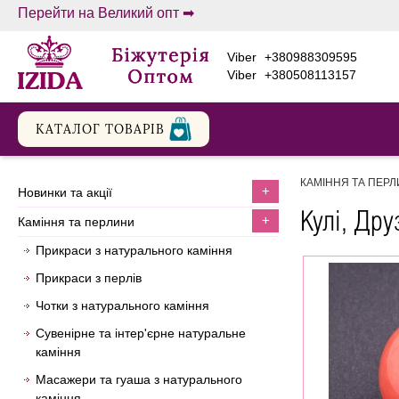
Перейти на Великий опт ➡
viber
+380988309595
viber
+380508113157
КАТАЛОГ ТОВАРIВ
КАМІННЯ ТА ПЕР
+
новинки та акції
Кулі, Дру
+
каміння та перлини
Прикраси з натурального каміння
Прикраси з перлів
Чотки з натурального каміння
Сувенірне та інтер'єрне натуральне
каміння
Масажери та гуаша з натурального
каміння