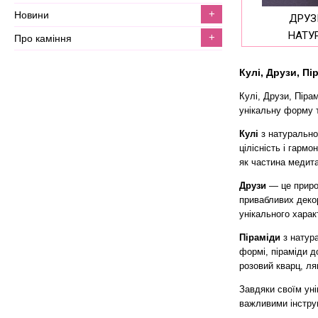
+
новини
ДРУЗИ, ЖЕОДИ, ЩІТКИ З
НАТУ
+
про каміння
Кулі, Друзи, П
Кулі, Друзи, Піра
унікальну форму т
Кулі
з натуральног
цілісність і гармо
як частина медита
Друзи
— це природ
привабливих декор
унікального харак
Піраміди
з натура
формі, піраміди д
розовий кварц, ля
Завдяки своїм уні
важливими інстру