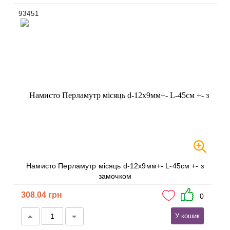
93451
Намисто Перламутр місяць d-12х9мм+- L-45см +- з
замочком
308.04 грн
0
У кошик