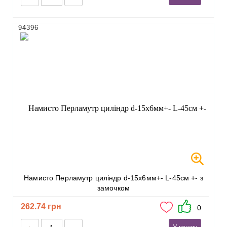
94396
Намисто Перламутр циліндр d-15х6мм+- L-45см +- з
замочком
262.74 грн
0