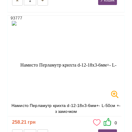
У кошик
93777
Намисто Перламутр крихта d-12-18х3-6мм+- L-50см +-
з замочком
258.21 грн
0