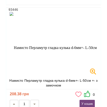
93446
Намисто Перламутр гладка кулька d-6мм+- L-50см +- з
замочком
208.38 грн
0
У кошик