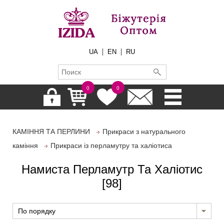
|
|
UA
EN
RU
0
0
КАМІННЯ ТА ПЕРЛИНИ
Прикраси з натурального
каміння
Прикраси із перламутру та халіотиса
Намиста Перламутр Та Халіотис
[98]
По порядку