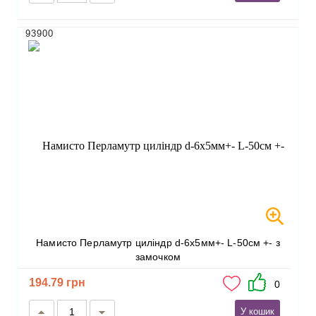
93900
Намисто Перламутр циліндр d-6х5мм+- L-50см +- з
замочком
194.79 грн
0
У кошик