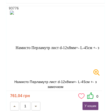
93776
Намисто Перламутр лист d-12х8мм+- L-45см +- з
замочком
761.04 грн
0
У кошик