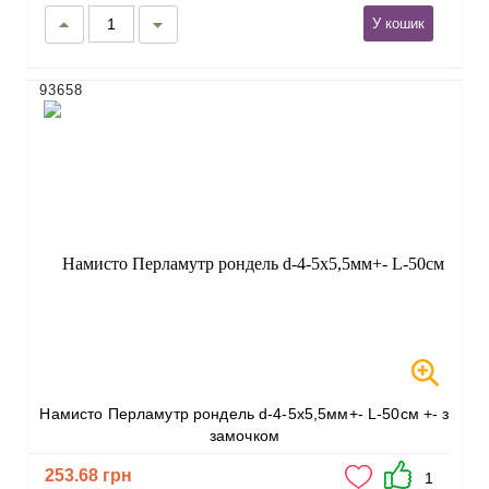
У кошик
93658
Намисто Перламутр рондель d-4-5х5,5мм+- L-50см +- з
замочком
253.68 грн
1