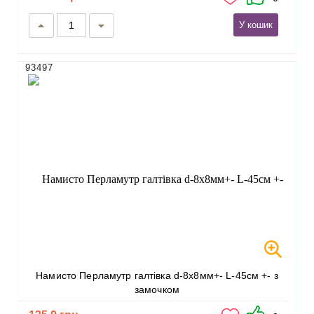
У кошик
93497
Намисто Перламутр галтівка d-8х8мм+- L-45см +- з
замочком