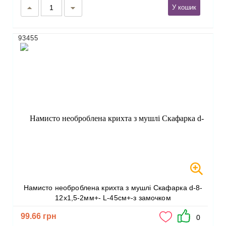
У кошик
93455
Намисто необроблена крихта з мушлі Скафарка d-8-
12х1,5-2мм+- L-45см+-з замочком
99.66 грн
0