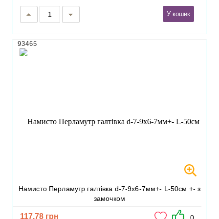
У кошик
93465
Намисто Перламутр галтівка d-7-9х6-7мм+- L-50см +- з
замочком
117.78 грн
0