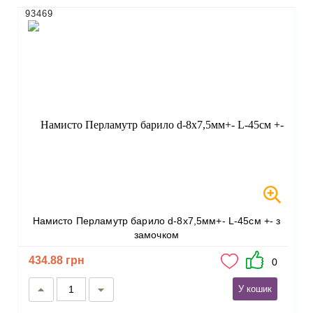
93469
Намисто Перламутр барило d-8х7,5мм+- L-45см +- з
замочком
434.88 грн
0
У кошик