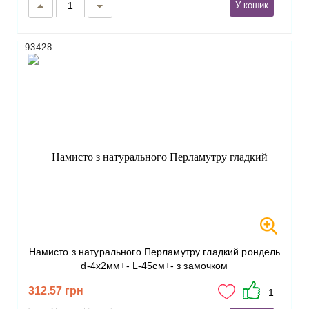
У кошик
93428
Намисто з натурального Перламутру гладкий рондель
d-4х2мм+- L-45см+- з замочком
312.57 грн
1