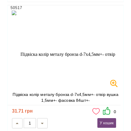
50517
Підвіска колір металу бронза d-7х4,5мм+- отвір вушка
1,5мм+- фасовка 84шт+-
31.71 грн
0
У кошик