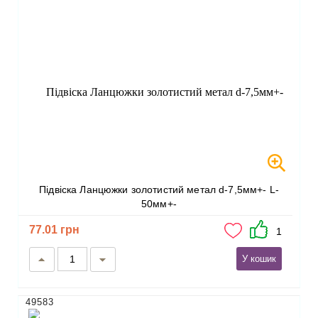
Підвіска Ланцюжки золотистий метал d-7,5мм+- L-
50мм+-
77.01 грн
1
У кошик
49583