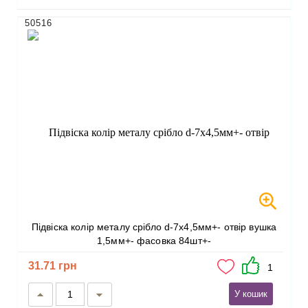
50516
Підвіска колір металу срібло d-7х4,5мм+- отвір вушка
1,5мм+- фасовка 84шт+-
31.71 грн
1
У кошик