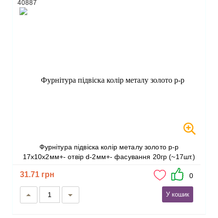
40887
Фурнітура підвіска колір металу золото р-р
17х10х2мм+- отвір d-2мм+- фасування 20гр (~17шт.)
31.71 грн
0
У кошик