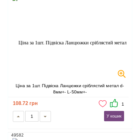
Ціна за 1шт. Підвіска Ланцюжки сріблястий метал d-
8мм+- L-50мм+-
108.72 грн
1
У кошик
49582