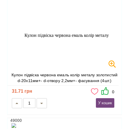
Кулон підвіска червона емаль колір металу золотистий
d-20х11мм+- d-отвору 2,2мм+- фасування (4шт.)
31.71 грн
0
У кошик
49000