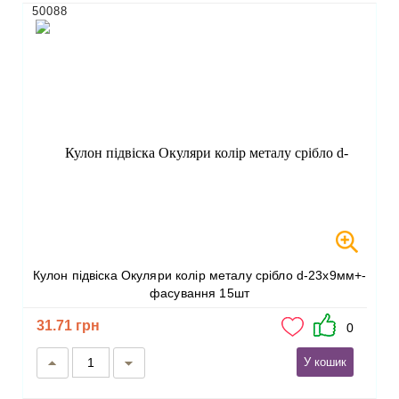
50088
Кулон підвіска Окуляри колір металу срібло d-23х9мм+-
фасування 15шт
31.71 грн
0
У кошик