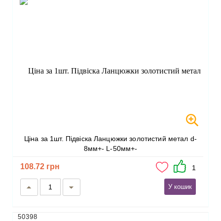
Ціна за 1шт. Підвіска Ланцюжки золотистий метал d-
8мм+- L-50мм+-
108.72 грн
1
У кошик
50398