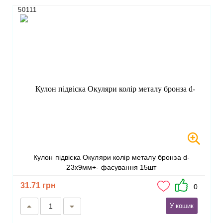
50111
Кулон підвіска Окуляри колір металу бронза d-
23х9мм+- фасування 15шт
31.71 грн
0
У кошик