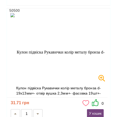
50500
Кулон підвіска Рукавички колір металу бронза d-
19х13мм+- отвір вушка 2,3мм+- фасовка 19шт+-
31.71 грн
0
У кошик