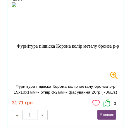
Фурнітура підвіска Корона колір металу бронза р-р
15х10х1мм+- отвір d-2мм+- фасування 20гр (~36шт.)
31.71 грн
0
У кошик