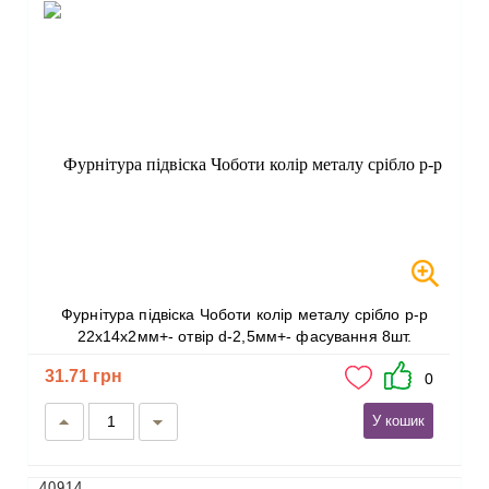
Фурнітура підвіска Чоботи колір металу срібло р-р
22х14х2мм+- отвір d-2,5мм+- фасування 8шт.
31.71 грн
0
У кошик
40914