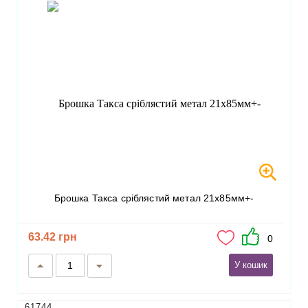
Брошка Такса сріблястий метал 21х85мм+-
63.42 грн
0
У кошик
61744