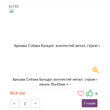
61743
Брошка Собака Бульдог золотистий метал, стрази і
емаль 35х42мм + -
90.6 грн
0
У кошик