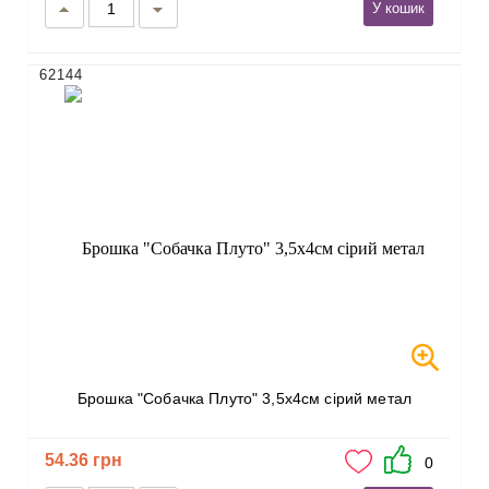
У кошик
62144
Брошка "Собачка Плуто" 3,5х4см сірий метал
54.36 грн
0