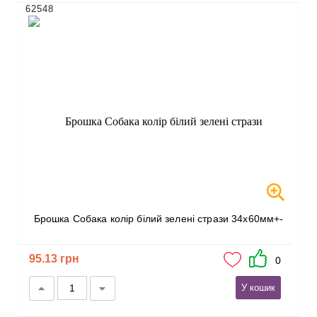
62548
Брошка Собака колір білий зелені стрази 34х60мм+-
95.13 грн
0
У кошик