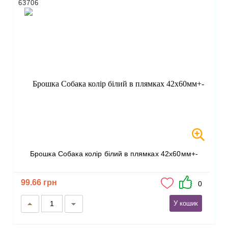
63706
Брошка Собака колір білий в плямках 42х60мм+-
99.66 грн
0
У кошик