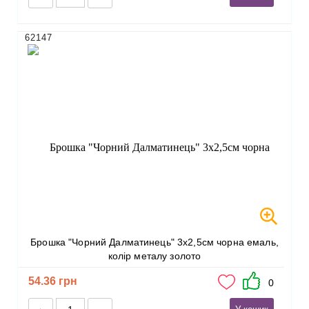
62147
Брошка "Чорний Далматинець" 3х2,5см чорна емаль,
колір металу золото
54.36 грн
0