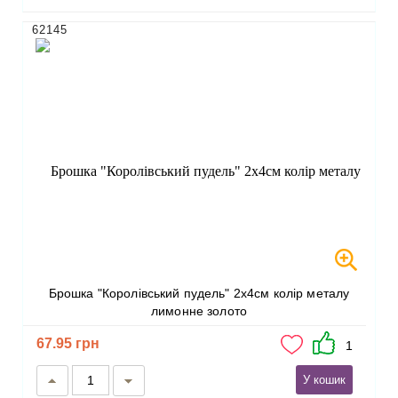
62145
Брошка "Королівський пудель" 2х4см колір металу
лимонне золото
67.95 грн
1
У кошик