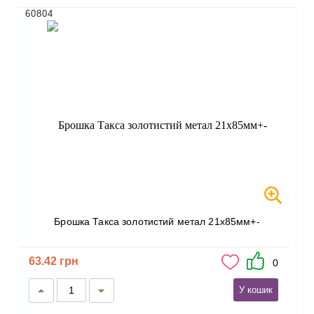
60804
Брошка Такса золотистий метал 21х85мм+-
63.42 грн
0
У кошик