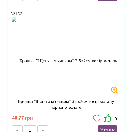
62153
Брошка "Щеня з м'ячиком" 3,5х2см колір металу
чорнене золото
40.77 грн
0
У кошик