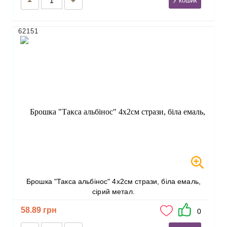
У кошик
62151
Брошка "Такса альбінос" 4х2см стрази, біла емаль,
сірий метал.
58.89 грн
0