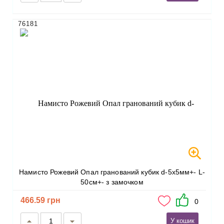
76181
Намисто Рожевий Опал гранований кубик d-5х5мм+- L-
50см+- з замочком
466.59 грн
0
У кошик