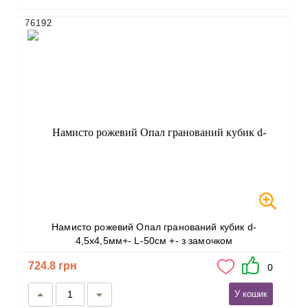
76192
Намисто рожевий Опал гранований кубик d-
4,5х4,5мм+- L-50см +- з замочком
724.8 грн
0
У кошик