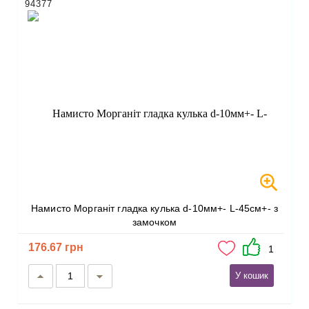
94377
Намисто Морганіт гладка кулька d-10мм+- L-45см+- з
замочком
176.67 грн
1
У кошик