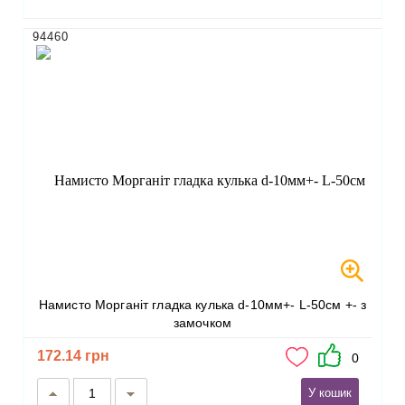
94460
Намисто Морганіт гладка кулька d-10мм+- L-50см +- з
замочком
172.14 грн
0
У кошик