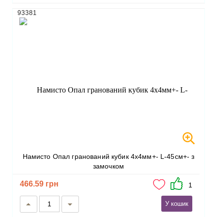
93381
Намисто Опал гранований кубик 4х4мм+- L-45см+- з
замочком
466.59 грн
1
У кошик