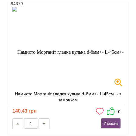
94379
Намисто Морганіт гладка кулька d-8мм+- L-45см+- з
замочком
140.43 грн
0
У кошик