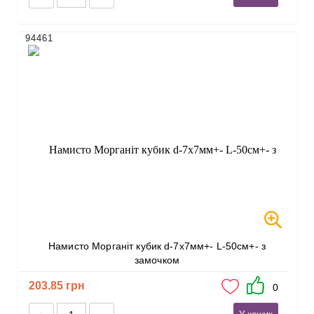
94461
Намисто Морганіт кубик d-7х7мм+- L-50см+- з
замочком
203.85 грн
0