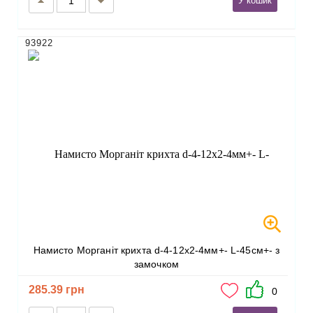
У кошик
93922
Намисто Морганіт крихта d-4-12х2-4мм+- L-45см+- з
замочком
285.39 грн
0