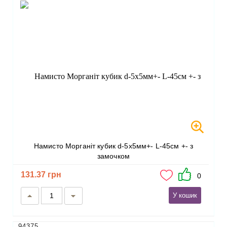
Намисто Морганіт кубик d-5х5мм+- L-45см +- з
замочком
131.37 грн
0
У кошик
94375