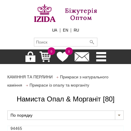
|
|
UA
EN
RU
0
0
КАМІННЯ ТА ПЕРЛИНИ
Прикраси з натурального
каміння
Прикраси із опалу та морганіту
Намиста Опал & Морганіт
[80]
По порядку
94465