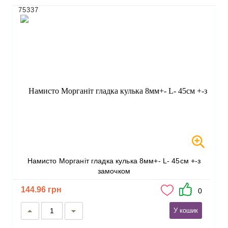
75337
Намисто Морганіт гладка кулька 8мм+- L- 45см +-з
замочком
144.96 грн
0
У кошик