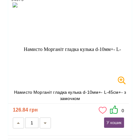
Намисто Морганіт гладка кулька d-10мм+- L-45см+- з
замочком
126.84 грн
0
У кошик