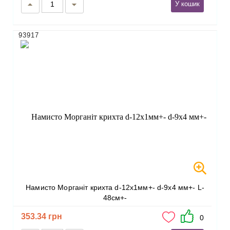
У кошик
93917
Намисто Морганіт крихта d-12х1мм+- d-9х4 мм+- L-
48см+-
353.34 грн
0