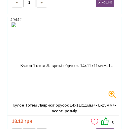
У кошик
49442
Кулон Тотем Лаврикіт брусок 14х11х11мм+- L-23мм+-
асорті розмір
18.12 грн
0