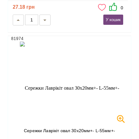
27.18 грн
0
У кошик
81974
Сережки Лаврікіт овал 30х20мм+- L-55мм+-