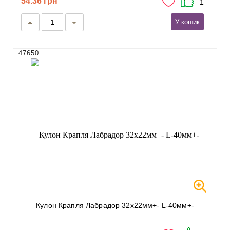
54.36 грн
1
У кошик
47650
Кулон Крапля Лабрадор 32х22мм+- L-40мм+-