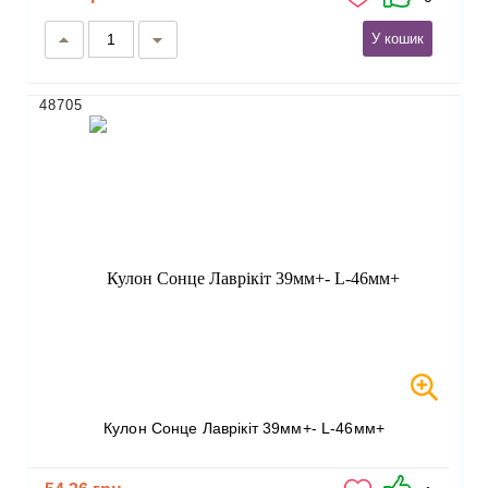
У кошик
48705
Кулон Сонце Лаврікіт 39мм+- L-46мм+