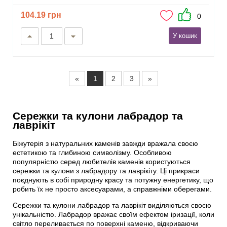
104.19 грн
0
У кошик
«
1
2
3
»
Сережки та кулони лабрадор та
лаврікіт
Біжутерія з натуральних каменів завжди вражала своєю
естетикою та глибиною символізму. Особливою
популярністю серед любителів каменів користуються
сережки та кулони з лабрадору та лаврікіту. Ці прикраси
поєднують в собі природну красу та потужну енергетику, що
робить їх не просто аксесуарами, а справжніми оберегами.
Сережки та кулони лабрадор та лаврікіт виділяються своєю
унікальністю. Лабрадор вражає своїм ефектом іризації, коли
світло переливається по поверхні каменю, відкриваючи