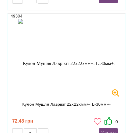
49304
Кулон Мушля Лаврікіт 22х22хмм+- L-30мм+-
72.48 грн
0