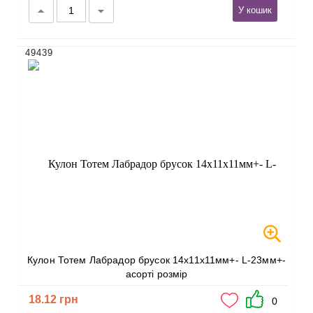
У кошик
49439
Кулон Тотем Лабрадор брусок 14х11х11мм+- L-23мм+-
асорті розмір
18.12 грн
0