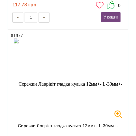
117.78 грн
0
У кошик
81977
Сережки Лаврікіт гладка кулька 12мм+- L-30мм+-