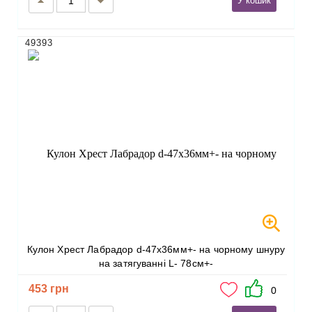
У кошик
49393
Кулон Хрест Лабрадор d-47х36мм+- на чорному шнуру
на затягуванні L- 78см+-
453 грн
0