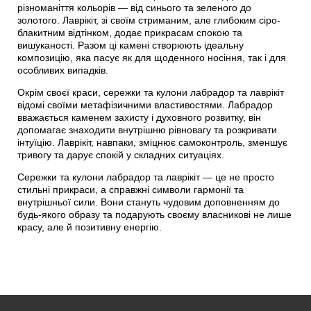
різноманіття кольорів — від синього та зеленого до
золотого. Лаврікіт, зі своїм стриманим, але глибоким сіро-
блакитним відтінком, додає прикрасам спокою та
вишуканості. Разом ці камені створюють ідеальну
композицію, яка пасує як для щоденного носіння, так і для
особливих випадків.
Окрім своєї краси, сережки та кулони лабрадор та лаврікіт
відомі своїми метафізичними властивостями. Лабрадор
вважається каменем захисту і духовного розвитку, він
допомагає знаходити внутрішню рівновагу та розкривати
інтуїцію. Лаврікіт, навпаки, зміцнює самоконтроль, зменшує
тривогу та дарує спокій у складних ситуаціях.
Сережки та кулони лабрадор та лаврікіт — це не просто
стильні прикраси, а справжні символи гармонії та
внутрішньої сили. Вони стануть чудовим доповненням до
будь-якого образу та подарують своєму власникові не лише
красу, але й позитивну енергію.