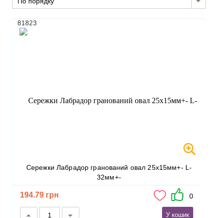
По порядку
81823
Сережки Лабрадор гранований овал 25х15мм+- L-
32мм+-
194.79 грн
0
У кошик