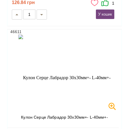
126.84 грн
1
У кошик
46611
Кулон Серце Лабрадор 30х30мм+- L-40мм+-