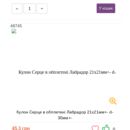
У кошик
48745
Кулон Серце в обплетені Лабрадор 21х21мм+- d-
30мм+-
45.3 грн
0