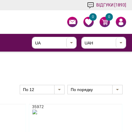
ВІДГУКИ [1893]
0
0
UA
UAH
по 12
По порядку
35972