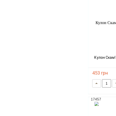
Кулон Скам'янілий Корал 50-65х40мм+-
453 грн
17457