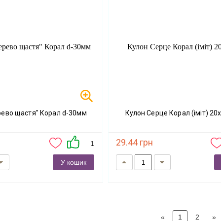
ерево щастя" Корал d-30мм
Кулон Серце Корал (іміт) 20
29.44 грн
1
У кошик
«
1
2
»