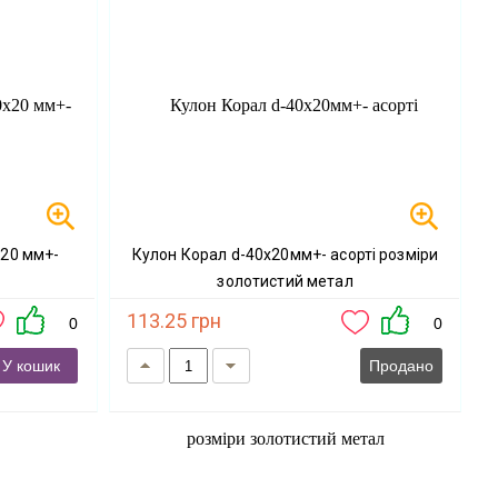
х20 мм+-
Кулон Корал d-40х20мм+- асорті розміри
золотистий метал
113.25 грн
0
0
У кошик
Продано