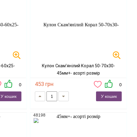
Кулон Скам'янілий Корал 50-70х30-
р
45мм+- асорті розмір
453 грн
0
0
У кошик
У кошик
48198