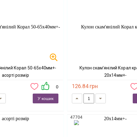
Кулон скам'янілий Корал крапля d-
асорті розмір
20х14мм+-
126.84 грн
0
У кошик
47704