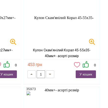
9х27мм+-
Кулон Скам'янілий Корал 45-55х35-
40мм+- асорті розмір
453 грн
0
0
У кошик
У кошик
35973