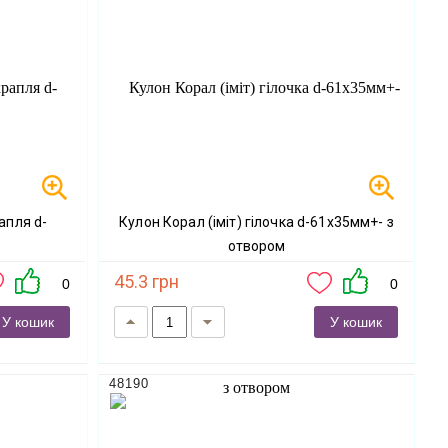
Кулон Корал (іміт) гілочка d-61х35мм+- з
отвором
45.3 грн
0
0
У кошик
У кошик
48190