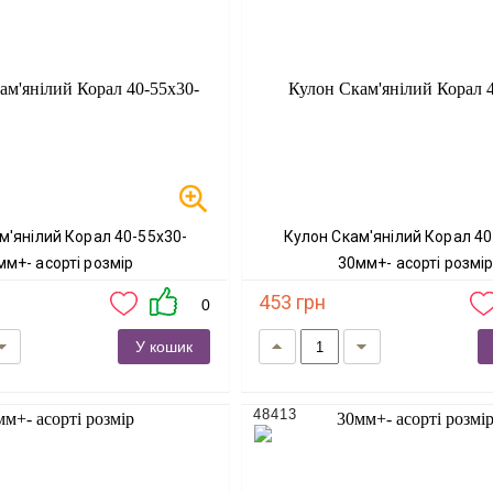
Кулон Скам'янілий Корал 40-60х25-
мм+- асорті розмір
30мм+- асорті розмі
453 грн
0
У кошик
48413