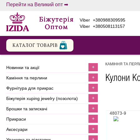
Перейти на Великий опт ➡
viber
+380988309595
viber
+380508113157
КАТАЛОГ ТОВАРIВ
КАМІННЯ ТА ПЕР
+
новинки та акції
Кулони К
+
каміння та перлини
+
фурнітура для прикрас
+
біжутерія xuping jewelry (позолота)
+
брошки та затискачі
48073-9
+
прикраси
+
аксесуари
+
упаковка та підставки