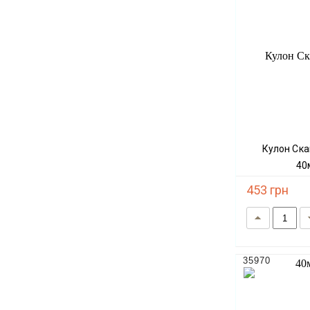
Кулон Скам'янілий Корал 40-55х30-
40
453 грн
35970