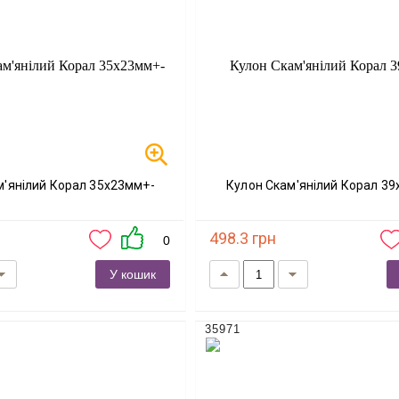
ам'янілий Корал 35х23мм+-
Кулон Скам'янілий Корал 3
498.3 грн
0
У кошик
35971