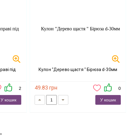
Кулон "Дерево щастя " Бірюза d-30мм
49.83 грн
2
0
У кошик
У кошик
»