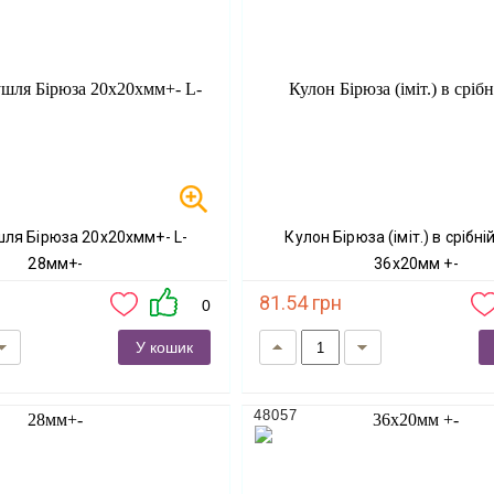
Кулон Бірюза (іміт.) в срібній оправі
28мм+-
36х20мм +-
81.54 грн
0
У кошик
48057