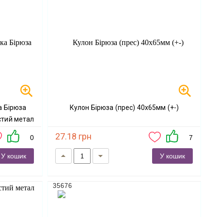
Кулон Бірюза (прес) 40х65мм (+-)
стий метал
27.18 грн
0
7
У кошик
У кошик
35676