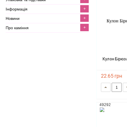
+
інформація
+
новини
+
про каміння
Кулон Бірюз
22.65 грн
49292