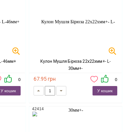
 L-46мм+
Кулон Мушля Бірюза 22х22хмм+- L-
30мм+-
67.95 грн
0
0
У кошик
У кошик
42414