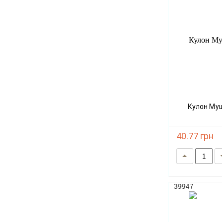
Кулон Мушля Бірюза 20х20хмм+- L-
40.77 грн
39947