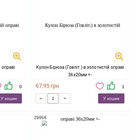
Кулон Бірюза (Говліт.) в золотистій оправі
36х20мм +-
67.95 грн
0
1
У кошик
У кошик
29968