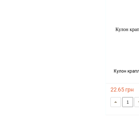
Кулон крапля "Блакитна бірюза" (прес)
22.65 грн