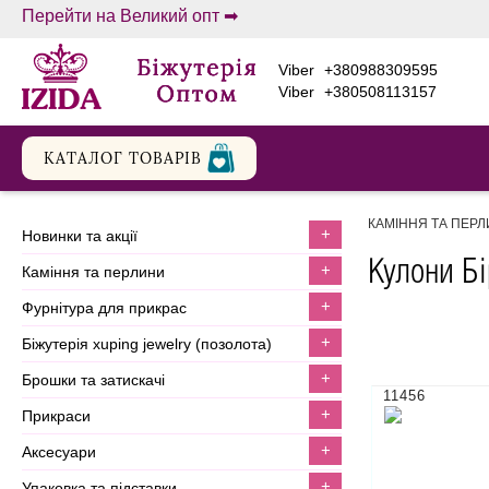
Перейти на Великий опт ➡
viber
+380988309595
viber
+380508113157
КАТАЛОГ ТОВАРIВ
КАМІННЯ ТА ПЕР
+
новинки та акції
Кулони Б
+
каміння та перлини
+
фурнітура для прикрас
+
біжутерія xuping jewelry (позолота)
+
брошки та затискачі
11456
+
прикраси
+
аксесуари
+
упаковка та підставки