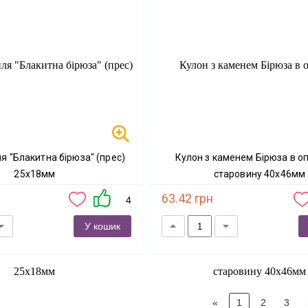
Кулон з каменем Бірюза в оправі під
25х18мм
старовину 40х46мм
63.42 грн
4
У кошик
«
1
2
3