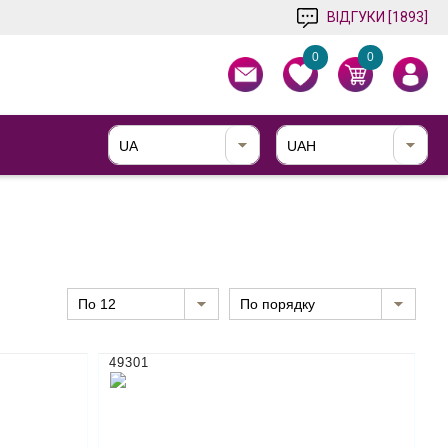
ВІДГУКИ [1893]
0
0
UA
UAH
по 12
По порядку
49301