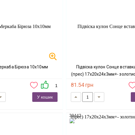
Меркаба Бірюза 10х10мм
Підвіска кулон Сонце вставка Бірюза
(прес) 17х20х24х3мм+- золоти
81.54 грн
1
У кошик
39443