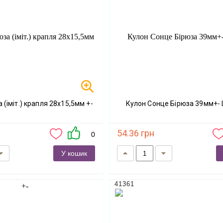
а (іміт.) крапля 28х15,5мм +-
Кулон Сонце Бірюза 39мм+-
54.36 грн
0
У кошик
41361