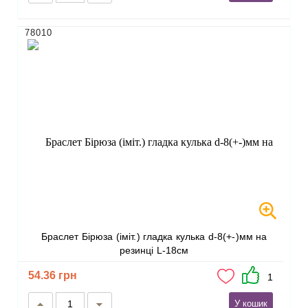
78010
Браслет Бірюза (іміт.) гладка кулька d-8(+-)мм на
резинці L-18см
54.36 грн
1
У кошик