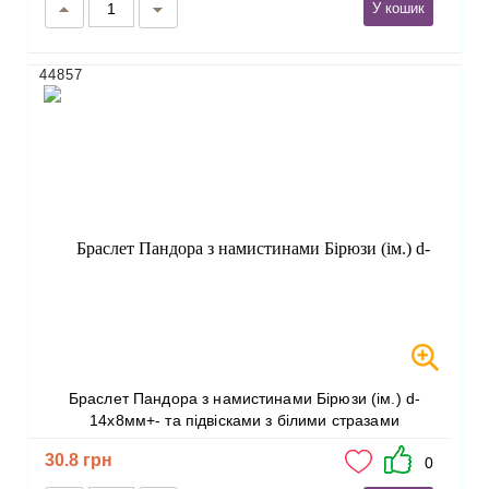
У кошик
44857
Браслет Пандора з намистинами Бірюзи (ім.) d-
14х8мм+- та підвісками з білими стразами
30.8 грн
0