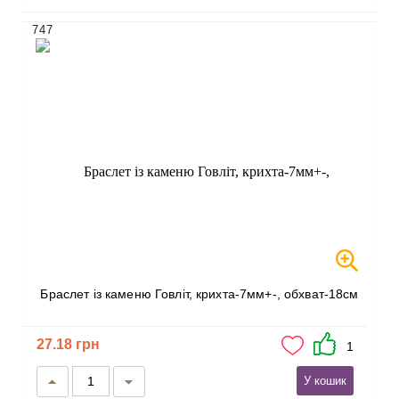
747
Браслет із каменю Говліт, крихта-7мм+-, обхват-18см
27.18 грн
1
У кошик