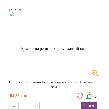
78060Н
Браслет на резинці Бірюза гладкий овал d-10х8мм+- L-
18см+-
54.36 грн
0
У кошик