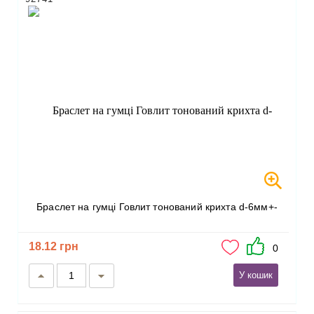
Браслет на гумці Говлит тонований крихта d-6мм+-
18.12 грн
0
У кошик