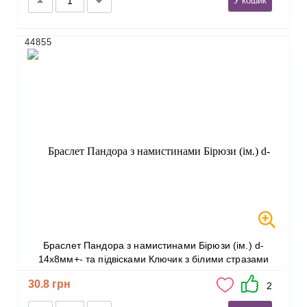
У кошик
44855
Браслет Пандора з намистинами Бірюзи (ім.) d-
14х8мм+- та підвісками Ключик з білими стразами
30.8 грн
2