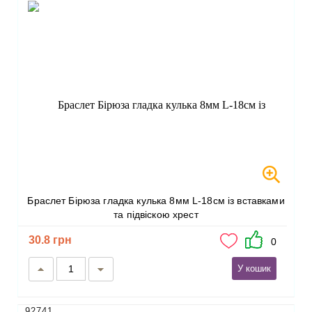
Браслет Бірюза гладка кулька 8мм L-18см із вставками
та підвіскою хрест
30.8 грн
0
У кошик
92741