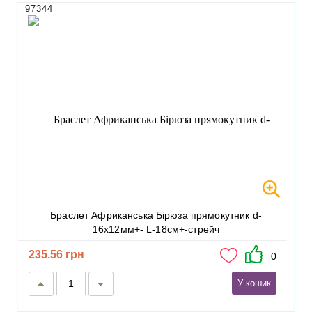
97344
Браслет Африканська Бірюза прямокутник d-
16х12мм+- L-18см+-стрейч
235.56 грн
0
У кошик