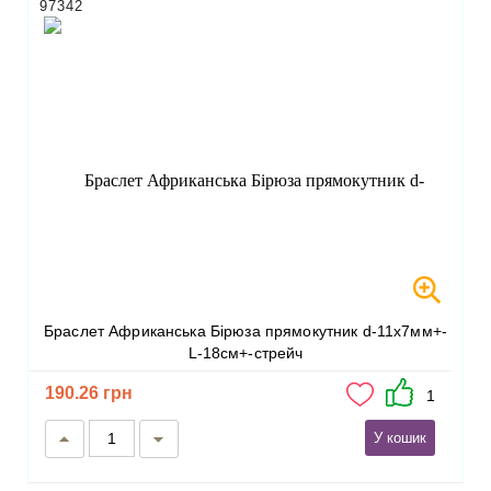
97342
Браслет Африканська Бірюза прямокутник d-11х7мм+-
L-18см+-стрейч
190.26 грн
1
У кошик