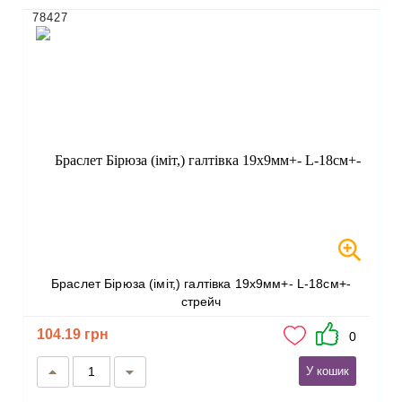
78427
Браслет Бірюза (іміт,) галтівка 19х9мм+- L-18см+-
стрейч
104.19 грн
0
У кошик