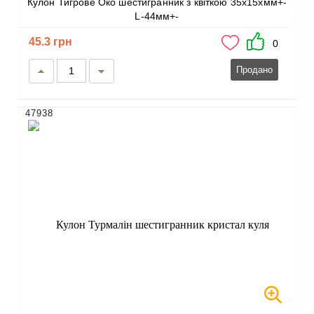
Кулон Тигрове Око шестигранник з квіткою 35х15хмм+-
L-44мм+-
45.3 грн
0
Продано
47938