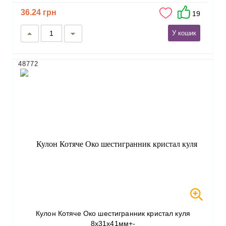
36.24 грн
19
У кошик
48772
Кулон Котяче Око шестигранник кристал куля
8х31х41мм+-