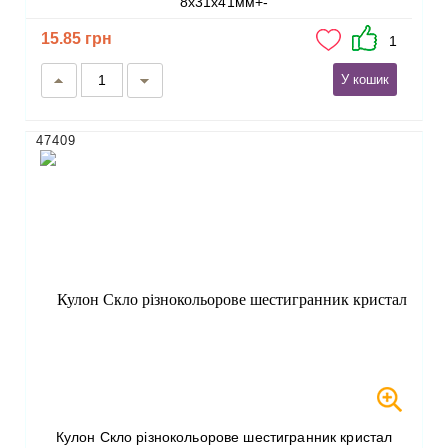
8х31х41мм+-
15.85 грн
1
У кошик
47409
Кулон Скло різнокольорове шестигранник кристал