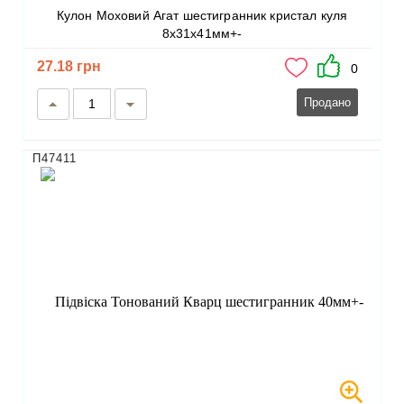
Кулон Моховий Агат шестигранник кристал куля
8х31х41мм+-
27.18 грн
0
Продано
П47411