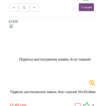
У кошик
47429
Підвіска шестигранник камінь Агат чорний 39х32х9мм
22.65 грн
3