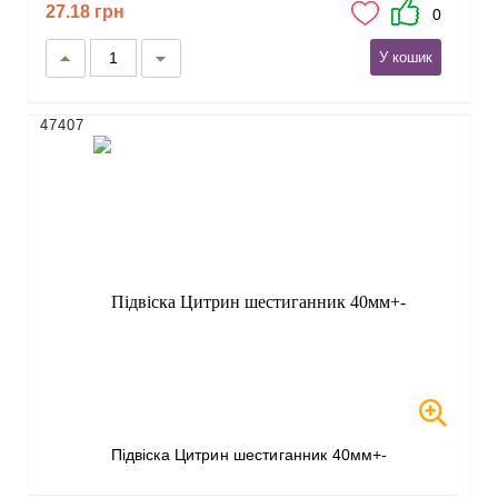
27.18 грн
0
У кошик
47407
Підвіска Цитрин шестиганник 40мм+-