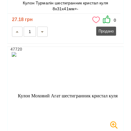
Кулон Турмалін шестигранник кристал куля
8х31х41мм+-
27.18 грн
0
Продано
47720