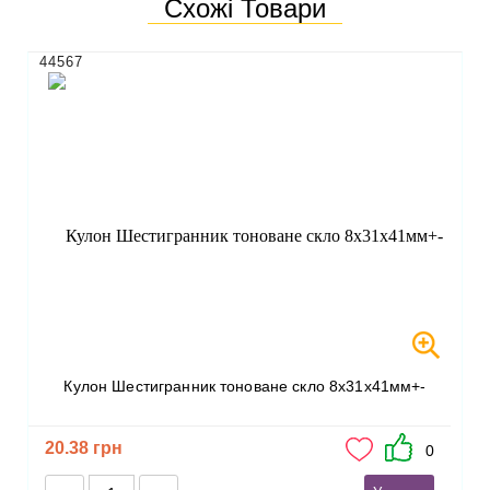
Схожі Товари
44567
Кулон Шестигранник тоноване скло 8х31х41мм+-
20.38 грн
0