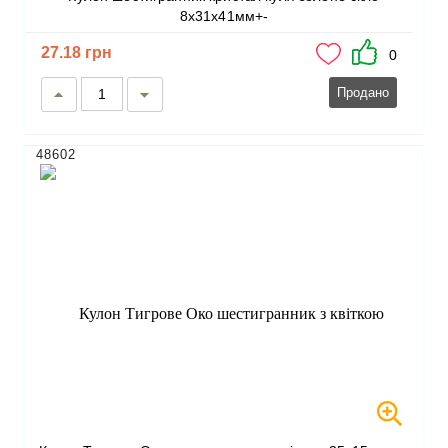
8х31х41мм+-
27.18 грн
0
Продано
48602