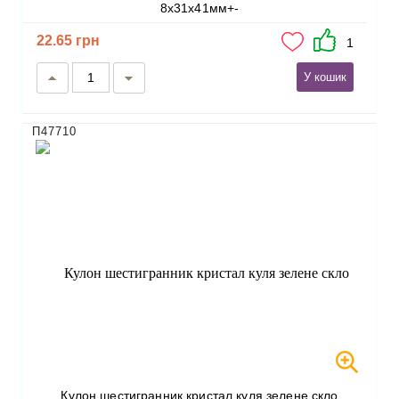
8х31х41мм+-
22.65 грн
1
У кошик
П47710
Кулон шестигранник кристал куля зелене скло