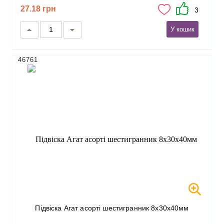
27.18 грн
3
У кошик
46761
Підвіска Агат асорті шестигранник 8х30х40мм