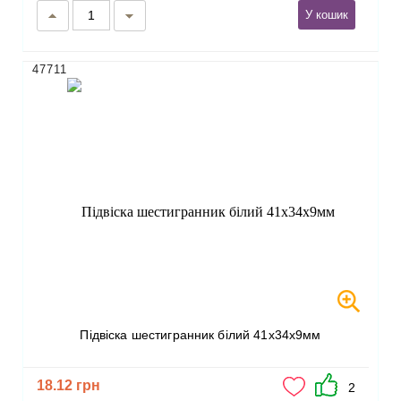
У кошик
47711
Підвіска шестигранник білий 41х34х9мм
18.12 грн
2