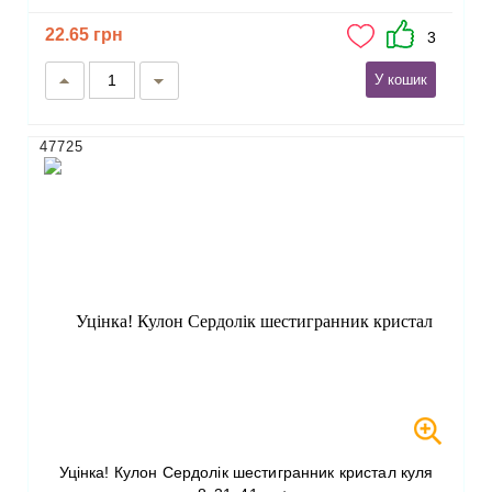
22.65 грн
3
У кошик
47725
Уцінка! Кулон Сердолік шестигранник кристал куля