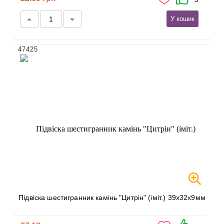
У кошик
47425
Підвіска шестигранник камінь "Цитрін" (іміт.) 39х32х9мм