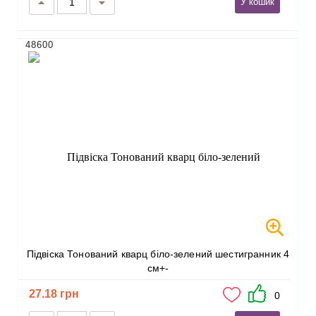
У кошик
48600
Підвіска Тонований кварц біло-зелений шестигранник 4
см+-
27.18 грн
0