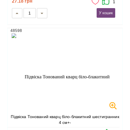
27.18 грн
1
У кошик
48598
Підвіска Тонований кварц біло-блакитний шестигранник
4 см+-