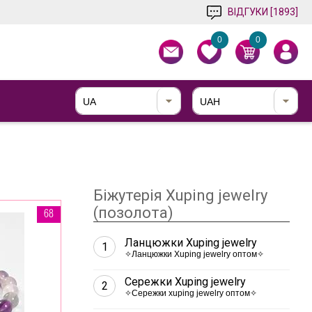
ВІДГУКИ [1893]
0
0
UA
UAH
Біжутерія Xuping jewelry
(позолота)
68
Ланцюжки Xuping jewelry
1
✧Ланцюжки Xuping jewelry оптом✧
Сережки Xuping jewelry
2
✧Сережки xuping jewelry оптом✧