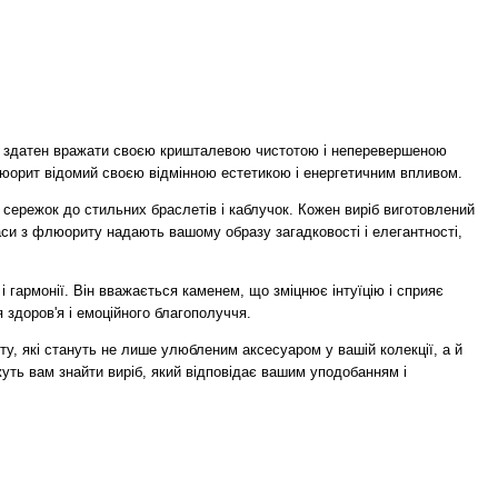
інь здатен вражати своєю кришталевою чистотою і неперевершеною
люорит відомий своєю відмінною естетикою і енергетичним впливом.
і сережок до стильних браслетів і каблучок. Кожен виріб виготовлений
си з флюориту надають вашому образу загадковості і елегантності,
 гармонії. Він вважається каменем, що зміцнює інтуїцію і сприяє
 здоров'я і емоційного благополуччя.
у, які стануть не лише улюбленим аксесуаром у вашій колекції, а й
ть вам знайти виріб, який відповідає вашим уподобанням і