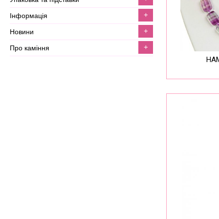
+
інформація
+
новини
+
про каміння
Н