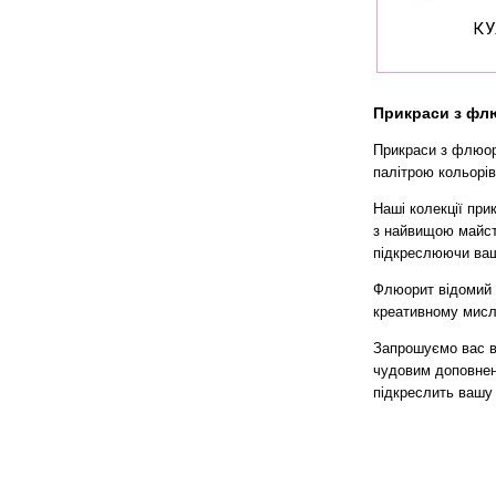
К
Прикраси з ф
Прикраси з флюор
палітрою кольорів
Наші колекції при
з найвищою майсте
підкреслюючи вашу
Флюорит відомий с
креативному мисле
Запрошуємо вас ві
чудовим доповнен
підкреслить вашу