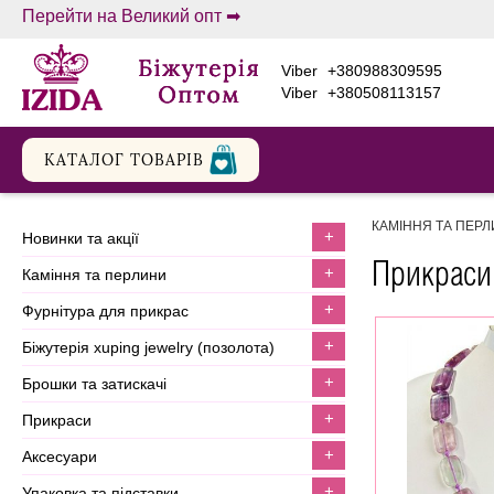
Перейти на Великий опт ➡
viber
+380988309595
viber
+380508113157
КАТАЛОГ ТОВАРIВ
КАМІННЯ ТА ПЕР
+
новинки та акції
Прикраси
+
каміння та перлини
+
фурнітура для прикрас
+
біжутерія xuping jewelry (позолота)
+
брошки та затискачі
+
прикраси
+
аксесуари
+
упаковка та підставки