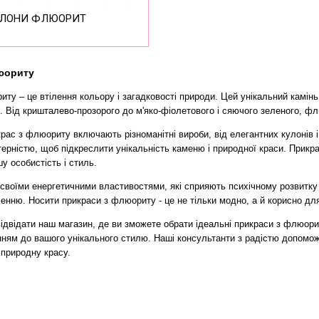
УЛОНИ ФЛЮОРИТ
люориту
иту – це втілення кольору і загадковості природи. Цей унікальний кам
. Від кришталево-прозорого до м'яко-фіолетового і сяючого зеленого, ф
крас з флюориту включають різноманітні вироби, від елегантних кулонів 
рністю, щоб підкреслити унікальність каменю і природної краси. Прикра
 особистість і стиль.
воїми енергетичними властивостями, які сприяють психічному розвитку і
нню. Носити прикраси з флюориту - це не тільки модно, а й корисно для
двідати наш магазин, де ви зможете обрати ідеальні прикраси з флюорит
ням до вашого унікального стилю. Наші консультанти з радістю допоможу
 природну красу.