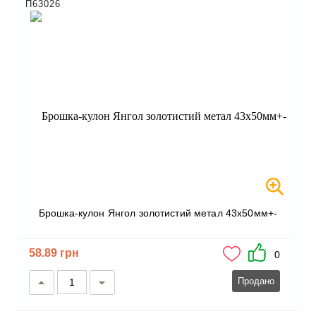
П63026
Брошка-кулон Янгол золотистий метал 43х50мм+-
58.89 грн
0
Продано