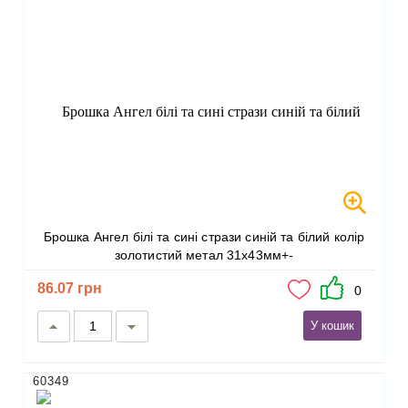
Брошка Ангел білі та сині стрази синій та білий колір
золотистий метал 31х43мм+-
86.07 грн
0
У кошик
60349