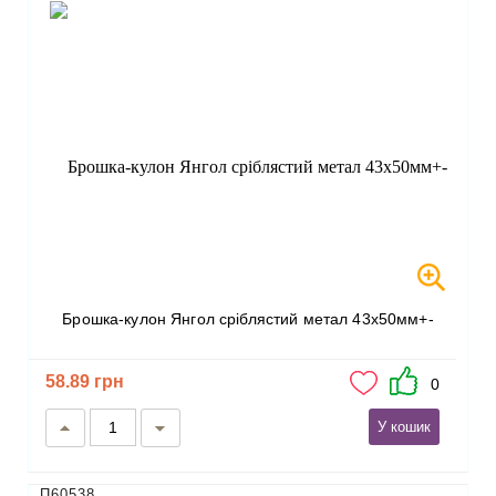
Брошка-кулон Янгол сріблястий метал 43х50мм+-
58.89 грн
0
У кошик
П60538