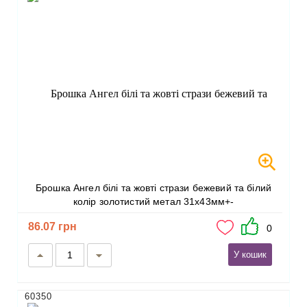
Брошка Ангел білі та жовті стрази бежевий та білий
колір золотистий метал 31х43мм+-
86.07 грн
0
У кошик
60350