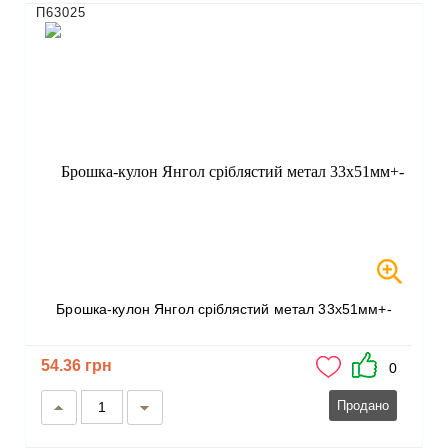
П63025
Брошка-кулон Янгол сріблястий метал 33х51мм+-
54.36 грн
0
Продано