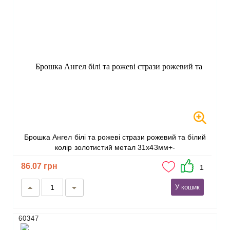
Брошка Ангел білі та рожеві стрази рожевий та білий
колір золотистий метал 31х43мм+-
86.07 грн
1
У кошик
60347