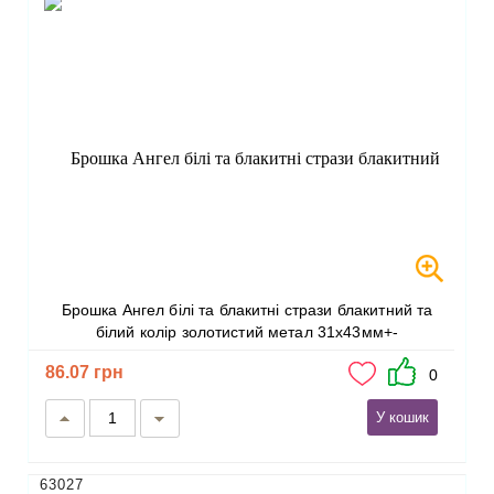
Брошка Ангел білі та блакитні стрази блакитний та
білий колір золотистий метал 31х43мм+-
86.07 грн
0
У кошик
63027