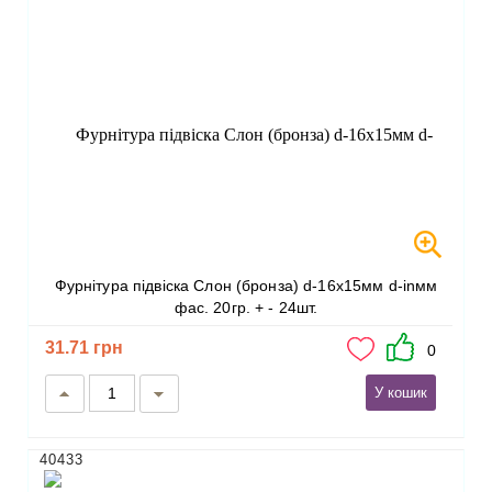
Фурнітура підвіска Слон (бронза) d-16х15мм d-inмм
фас. 20гр. + - 24шт.
31.71 грн
0
У кошик
40433