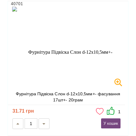
40701
Фурнітура Підвіска Слон d-12х10,5мм+- фасування
17шт+- 20грам
31.71 грн
1
У кошик