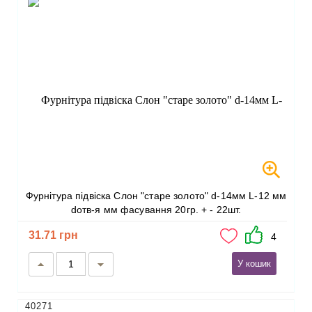
Фурнітура підвіска Слон "старе золото" d-14мм L-12 мм
dотв-я мм фасування 20гр. + - 22шт.
31.71 грн
4
У кошик
40271