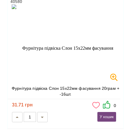
40580
Фурнітура підвіска Слон 15х22мм фасування 20грам +
-16шт.
31.71 грн
0
У кошик