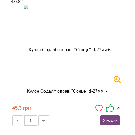
48582
Кулон Содаліт оправі "Сонце" d-27мм+-
45.3 грн
0
У кошик