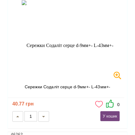
Сережки Содаліт серце d-9мм+- L-43мм+-
40.77 грн
0
У кошик
46262