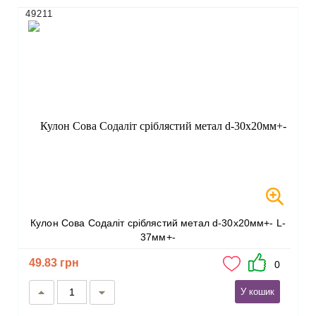
49211
Кулон Сова Содаліт сріблястий метал d-30х20мм+- L-
37мм+-
49.83 грн
0
У кошик