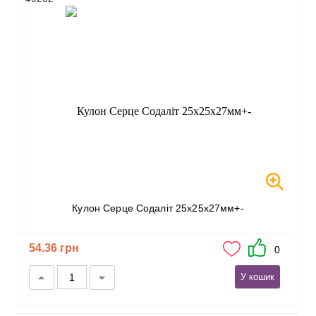
Кулон Серце Содаліт 25х25х27мм+-
54.36 грн
0
У кошик