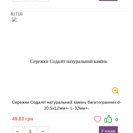
81716
Сережки Содаліт натуральний камінь багатогранник d-
10,5х12мм+- L-32мм+-
49.83 грн
0
У кошик