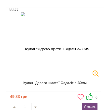
35677
Кулон "Дерево щастя" Содаліт d-30мм
49.83 грн
6
У кошик