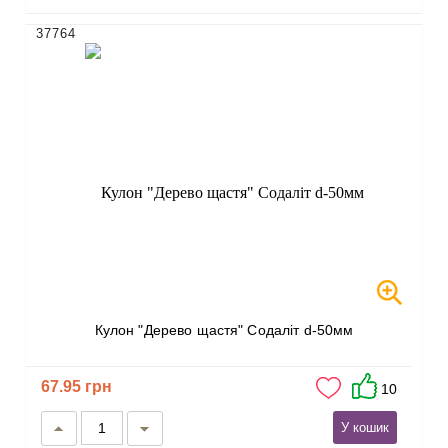
37764
Кулон "Дерево щастя" Содаліт d-50мм
67.95 грн
10
У кошик