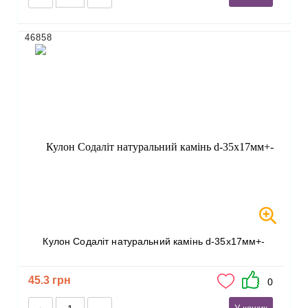
46858
Кулон Содаліт натуральний камінь d-35х17мм+-
45.3 грн
0