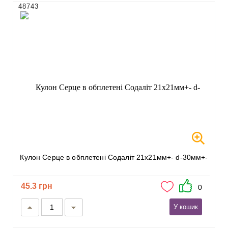
48743
Кулон Серце в обплетені Содаліт 21х21мм+- d-30мм+-
45.3 грн
0
У кошик