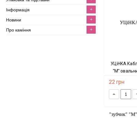
+
інформація
+
новини
+
про каміння
УЦіНКА Каблучка Янтар оправа "зубчик"
"М" овальни
22 грн