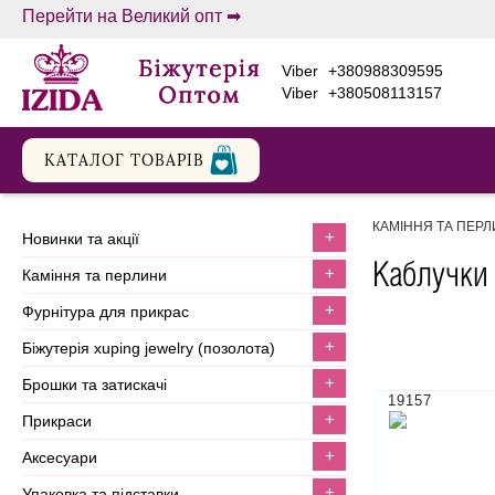
Перейти на Великий опт ➡
viber
+380988309595
viber
+380508113157
КАТАЛОГ ТОВАРIВ
КАМІННЯ ТА ПЕР
+
новинки та акції
Каблучки
+
каміння та перлини
+
фурнітура для прикрас
+
біжутерія xuping jewelry (позолота)
+
брошки та затискачі
19157
+
прикраси
+
аксесуари
+
упаковка та підставки