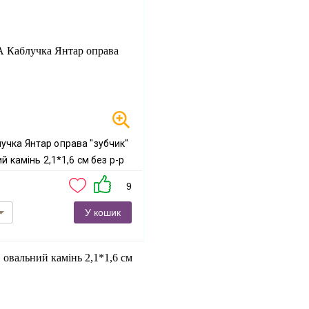
й камінь 2,1*1,6 см без р-р
9
У кошик