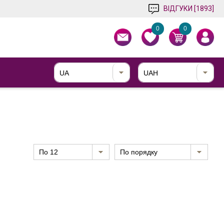
ВІДГУКИ [1893]
0
0
UA
UAH
по 12
По порядку