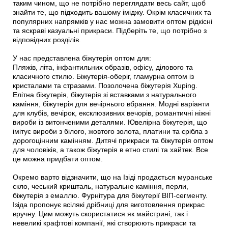
таким чином, що не потрібно переглядати весь сайт, щоб
знайти те, що підходить вашому іміджу. Окрім класичних та
популярних напрямків у нас можна замовити оптом рідкісні
та яскраві казуальні прикраси. Підберіть те, що потрібно з
відповідних розділів.
У нас представлена біжутерія оптом для:
Пляжів, літа, інфантильних образів, офісу, ділового та
класичного стилю. Біжутерія-оберіг, гламурна оптом із
кристалами та стразами. Позолочена біжутерія Xuping.
Елітна біжутерія, біжутерія зі вставками з натурального
каміння, біжутерія для вечірнього вбрання. Модні варіанти
для клубів, вечірок, ексклюзивних вечорів, романтичні ніжні
вироби із витонченими деталями. Ювелірна біжутерія, що
імітує вироби з білого, жовтого золота, платини та срібла з
дорогоцінним камінням. Дитячі прикраси та біжутерія оптом
для чоловіків, а також біжутерія в етно стилі та хайтек. Все
це можна придбати оптом.
Окремо варто відзначити, що на Ізіді продається муранське
скло, чеський кришталь, натуральне каміння, перли,
біжутерія з емаллю. Фурнітура для біжутерії ВІП-сегменту.
Ізіда пропонує всілякі дрібниці для виготовлення прикрас
вручну. Цим можуть скористатися як майстрині, так і
невеликі крафтові компанії, які створюють прикраси та