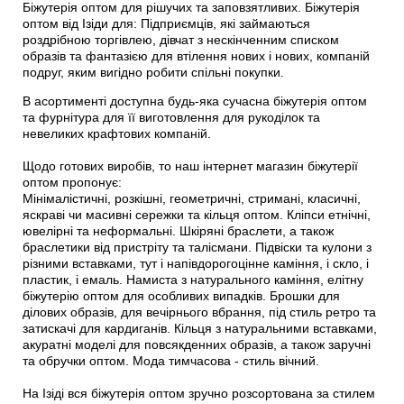
Біжутерія оптом для рішучих та заповзятливих. Біжутерія
оптом від Ізіди для: Підприємців, які займаються
роздрібною торгівлею, дівчат з нескінченним списком
образів та фантазією для втілення нових і нових, компаній
подруг, яким вигідно робити спільні покупки.
В асортименті доступна будь-яка сучасна біжутерія оптом
та фурнітура для її виготовлення для рукоділок та
невеликих крафтових компаній.
Щодо готових виробів, то наш інтернет магазин біжутерії
оптом пропонує:
Мінімалістичні, розкішні, геометричні, стримані, класичні,
яскраві чи масивні сережки та кільця оптом. Кліпси етнічні,
ювелірні та неформальні. Шкіряні браслети, а також
браслетики від пристріту та талісмани. Підвіски та кулони з
різними вставками, тут і напівдорогоцінне каміння, і скло, і
пластик, і емаль. Намиста з натурального каміння, елітну
біжутерію оптом для особливих випадків. Брошки для
ділових образів, для вечірнього вбрання, під стиль ретро та
затискачі для кардиганів. Кільця з натуральними вставками,
акуратні моделі для повсякденних образів, а також заручні
та обручки оптом. Мода тимчасова - стиль вічний.
На Ізіді вся біжутерія оптом зручно розсортована за стилем