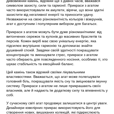
дивовижний камінь, відомий ще з давніх часів, вважався
символом захисту, сили та гармонії. Прикраси з агатом
часто використовували як амулети, вірячи, що вони здатні
захистити від негативної енергії та приносити удачу.
Незважаючи на свою різноманітність кольорів і візерунків,
агат є доступним і популярним вибором для багатьох.
Прикраси з агатом можуть бути дуже різноманітними: від
витончених сережок та кулонів до масивних браслетів та
перснів. Кожен виріб має свою унікальну енергію, яка
підсилює внутрішню гармонію та допомагає знайти
душевний спокій. Завдяки своїй здатності покращувати
концентрацію та зменшувати стрес, прикраси з агатом
часто обирають для повсякденного носіння, особливо ті, хто
шукає стабільність та емоційний баланс.
Цей камінь також відомий своїми лікувальними
властивостями. Вважається, що агат може полегшувати
головний біль, покращувати якість сну та зміцнювати імунну
систему. Прикраси з агатом не лише прикрашають своїх
власників, але й надають їм додаткову силу та впевненість у
собі.
У сучасному світі агат продовжує залишатися в центрі уваги.
Дизайнери ювелірних прикрас використовують його для
створення нових, вишуканих колекцій, які підкреслюють