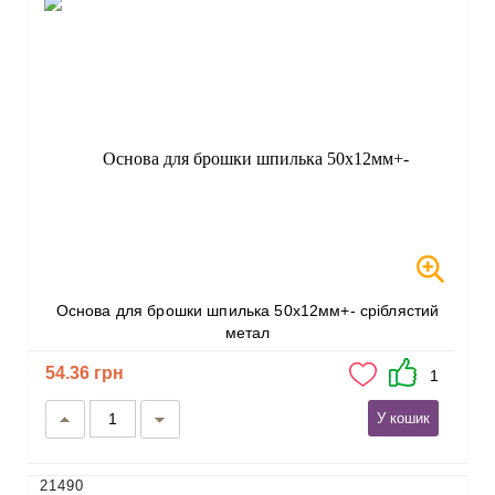
Основа для брошки шпилька 50х12мм+- сріблястий
метал
54.36 грн
1
У кошик
21490