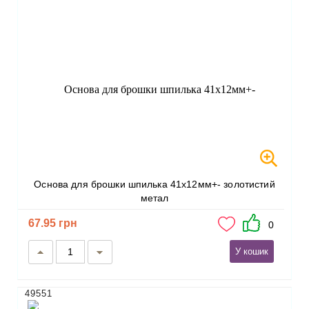
Основа для брошки шпилька 41х12мм+- золотистий
метал
67.95 грн
0
У кошик
49551