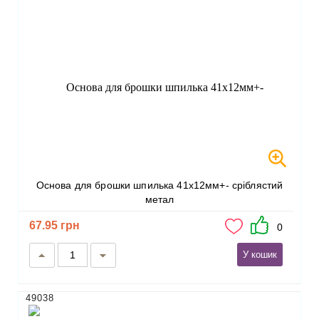
Основа для брошки шпилька 41х12мм+- сріблястий
метал
67.95 грн
0
У кошик
49038