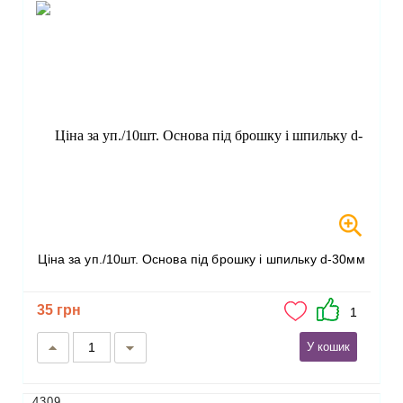
Ціна за уп./10шт. Основа під брошку і шпильку d-30мм
35 грн
1
У кошик
4309