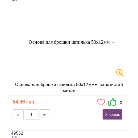
Основа для брошки шпилька 50х12мм+- золотистий
метал
54.36 грн
0
У кошик
49552