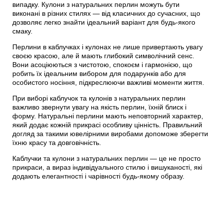
випадку. Кулони з натуральних перлин можуть бути
виконані в різних стилях — від класичних до сучасних, що
дозволяє легко знайти ідеальний варіант для будь-якого
смаку.
Перлини в каблучках і кулонах не лише привертають увагу
своєю красою, але й мають глибокий символічний сенс.
Вони асоціюються з чистотою, спокоєм і гармонією, що
робить їх ідеальним вибором для подарунків або для
особистого носіння, підкреслюючи важливі моменти життя.
При виборі каблучок та кулонів з натуральних перлин
важливо звернути увагу на якість перлин, їхній блиск і
форму. Натуральні перлини мають неповторний характер,
який додає кожній прикрасі особливу цінність. Правильний
догляд за такими ювелірними виробами допоможе зберегти
їхню красу та довговічність.
Каблучки та кулони з натуральних перлин — це не просто
прикраси, а вираз індивідуального стилю і вишуканості, які
додають елегантності і чарівності будь-якому образу.