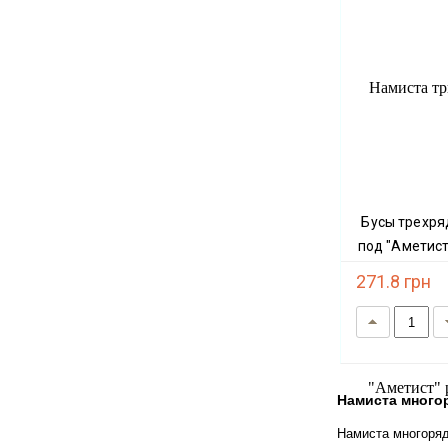
Бусы трехрядные тонированный камень
под "Аметист
271.8 грн
Намиста мног
Намиста многоряд