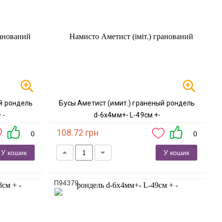
Бусы Аметист (имит.) граненый рондель
 -
d-6х4мм+- L-49см +-
108.72 грн
0
0
У кошик
У кошик
П94379