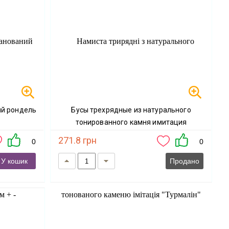
Бусы трехрядные из натурального
тонированного камня имитация
"Турмалин" граненый рондель d-4х3мм
271.8 грн
0
0
Lmin-46см Lmax-50см
У кошик
Продано