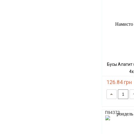
Бусы Апатит (имит.) граненый рондель d-
4х
126.84 грн
П94373