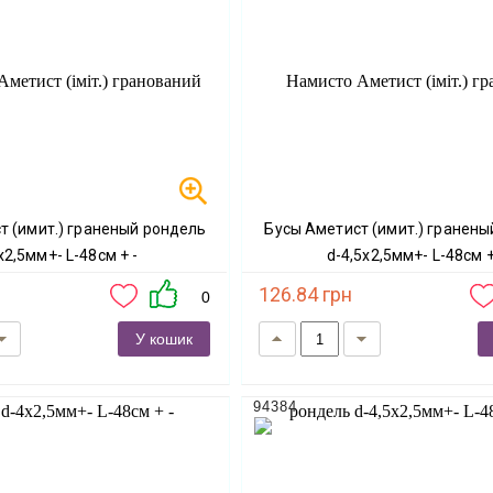
Бусы Аметист (имит.) граненый рондель
х2,5мм+- L-48см + -
d-4,5х2,5мм+- L-48см +
126.84 грн
0
У кошик
94384