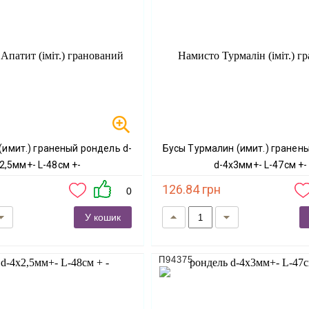
Бусы Турмалин (имит.) граненый рондель
2,5мм+- L-48см +-
d-4х3мм+- L-47см +-
126.84 грн
0
У кошик
П94375