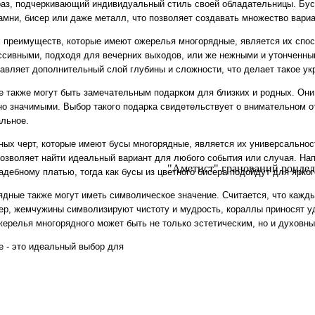
аз, подчеркивающий индивидуальный стиль своей обладательницы. Бусы
амни, бисер или даже металл, что позволяет создавать множество вари
 преимуществ, которые имеют ожерелья многорядные, является их спосо
сивными, подходя для вечерних выходов, или же нежными и утонченны
авляет дополнительный слой глубины и сложности, что делает такое у
 также могут быть замечательным подарком для близких и родных. Они
но значимыми. Выбор такого подарка свидетельствует о внимательном о
альное.
ных черт, которые имеют бусы многорядные, является их универсальност
позволяет найти идеальный вариант для любого события или случая. На
дебному платью, тогда как бусы из цветного бисера подойдут для ярког
дные также могут иметь символическое значение. Считается, что кажды
ер, жемчужины символизируют чистоту и мудрость, кораллы приносят уд
жерелья многорядного может быть не только эстетическим, но и духовн
 - это идеальный выбор для