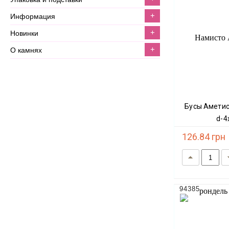
+
информация
+
новинки
+
о камнях
Бусы Аметист (имит.) граненый рондель
d-4
126.84 грн
94385