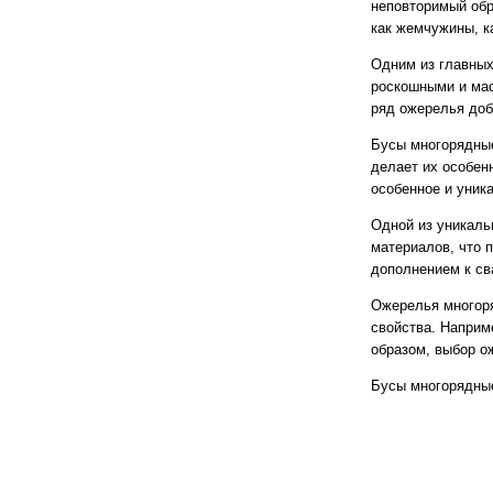
неповторимый обр
как жемчужины, к
Одним из главных
роскошными и мас
ряд ожерелья доб
Бусы многорядные
делает их особен
особенное и уник
Одной из уникаль
материалов, что 
дополнением к сва
Ожерелья многоря
свойства. Наприм
образом, выбор о
Бусы многорядные