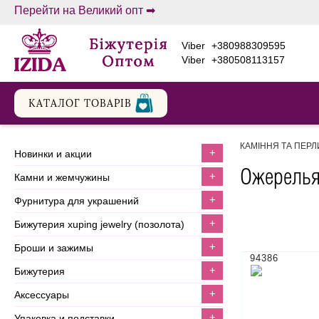
Перейти на Великий опт ➡
viber
+380988309595
viber
+380508113157
КАТАЛОГ ТОВАРIВ
КАМІННЯ ТА ПЕР
+
новинки и акции
Ожерелья
+
камни и жемчужины
+
фурнитура для украшений
+
бижутерия xuping jewelry (позолота)
+
броши и зажимы
94386
+
бижутерия
+
аксессуары
+
упаковка и подставки