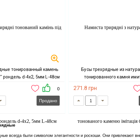
Бусы трехрядные из натурального
" рондель d-4х2, 5мм L-48см
тонированного камня ими
сиреневый "Аметист" гранены
271.8 грн
0
d-4х3мм Lmin-47см Lm
Продано
орядные
ные всегда были символом элегантности и роскоши. Они привлекают вн