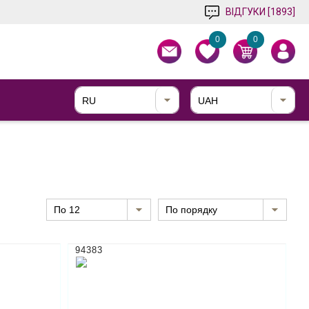
ВІДГУКИ [1893]
0
0
RU
UAH
по 12
По порядку
94383