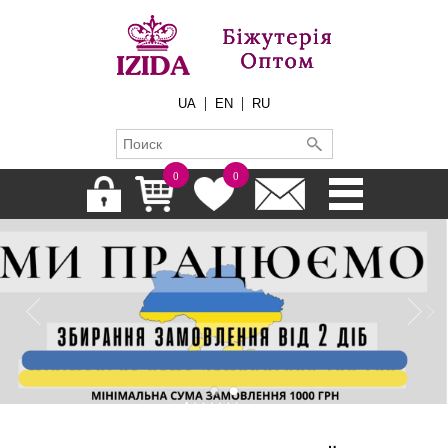
|
|
UA
EN
RU
0
0